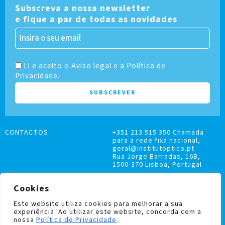
Subscreva a nossa newsletter
e fique a par de todas as novidades
Li e aceito o Aviso legal e a Política de
Privacidade.
CONTACTOS
+351 213 515 350 Chamada
para a rede fixa nacional,
geral@institutoptico.pt
Rua Jorge Barradas, 16B,
1500-370 Lisboa, Portugal
Cookies
Este website utiliza cookies para melhorar a sua
experiência. Ao utilizar este website, concorda com a
LIVRO DE RECLAMAÇÕES
nossa
Política de Privacidade
.