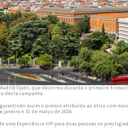
adrid Open, que decorreu durante o primeiro trimestr
ra desta campanha.
arantindo assim o prémio atribuído ao ótico com maio
e janeiro e 31 de março de 2026.
de uma Experiência VIP para duas pessoas no prestigia