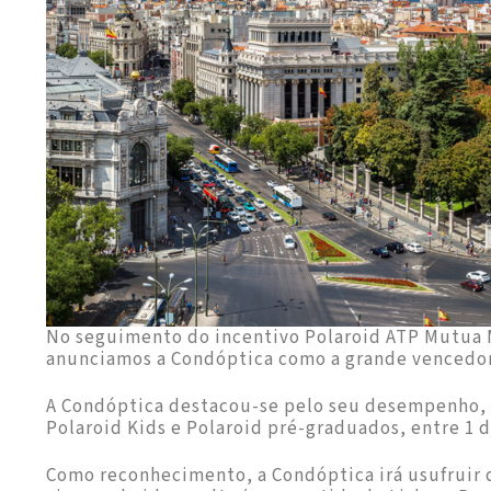
No seguimento do incentivo Polaroid ATP Mutua M
anunciamos a Condóptica como a grande vencedo
A Condóptica destacou-se pelo seu desempenho, g
Polaroid Kids e Polaroid pré-graduados, entre 1 d
Como reconhecimento, a Condóptica irá usufruir 