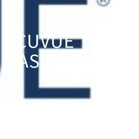
ACUVUE
OASYS