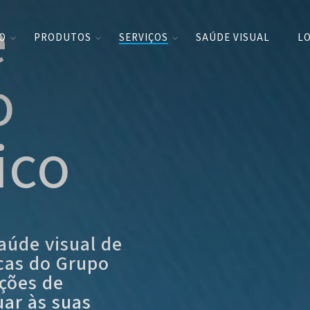
e
CO
PRODUTOS
SERVIÇOS
SAÚDE VISUAL
LO
o
ico
aúde visual de
cas do Grupo
pções de
ar às suas