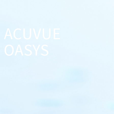
ACUVUE
OASYS