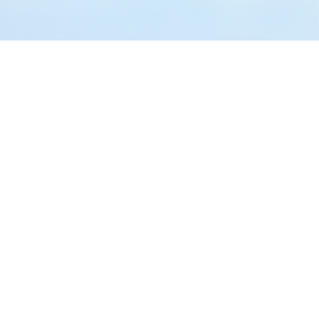
leção.