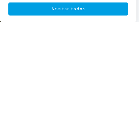
Aceitar todos
SEGURO DE PROTEÇÃO
CONTRA QUEBRAS E ROUBO
Como funciona?
O IO Segurança
está disponível
para armações,
lentes oftálmicas e
óculos de sol, com
ou sem graduação