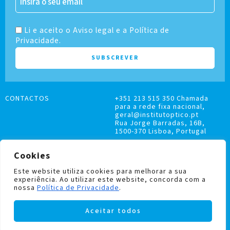
Li e aceito o Aviso legal e a Política de
Privacidade.
CONTACTOS
+351 213 515 350 Chamada
para a rede fixa nacional,
geral@institutoptico.pt
Rua Jorge Barradas, 16B,
1500-370 Lisboa, Portugal
Cookies
Este website utiliza cookies para melhorar a sua
experiência. Ao utilizar este website, concorda com a
LIVRO DE RECLAMAÇÕES
nossa
Política de Privacidade
.
POLÍTICA DE PRIVACIDADE E COOKIES
Aceitar todos
Institutoptico ©
2026
– Todos os direitos