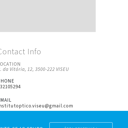
Contact Info
LOCATION
. da Vitória, 12, 3500-222 VISEU
PHONE
232105294
EMAIL
institutoptico.viseu@gmail.com