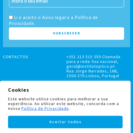
Li e aceito o Aviso legal e a Política de
Privacidade.
CONTACTOS
+351 213 515 350 Chamada
para a rede fixa nacional,
geral@institutoptico.pt
Rua Jorge Barradas, 16B,
1500-370 Lisboa, Portugal
Cookies
Este website utiliza cookies para melhorar a sua
experiência. Ao utilizar este website, concorda com a
LIVRO DE RECLAMAÇÕES
nossa
Política de Privacidade
.
POLÍTICA DE PRIVACIDADE E COOKIES
Aceitar todos
Institutoptico ©
2026
– Todos os direitos