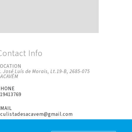
Contact Info
LOCATION
. José Luís de Morais, Lt.19-B, 2685-075
SACAVÉM
PHONE
219413769
EMAIL
oculistadesacavem@gmail.com