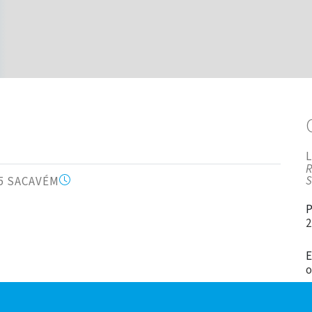
R
075 SACAVÉM