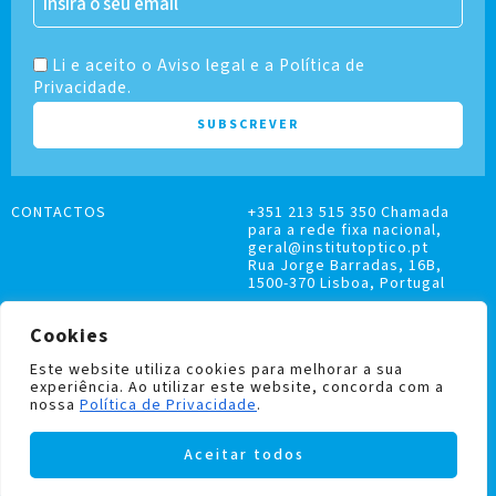
Li e aceito o Aviso legal e a Política de
Privacidade.
CONTACTOS
+351 213 515 350 Chamada
para a rede fixa nacional,
geral@institutoptico.pt
Rua Jorge Barradas, 16B,
1500-370 Lisboa, Portugal
Cookies
Este website utiliza cookies para melhorar a sua
experiência. Ao utilizar este website, concorda com a
LIVRO DE RECLAMAÇÕES
nossa
Política de Privacidade
.
POLÍTICA DE PRIVACIDADE E COOKIES
Aceitar todos
Institutoptico ©
2026
– Todos os direitos