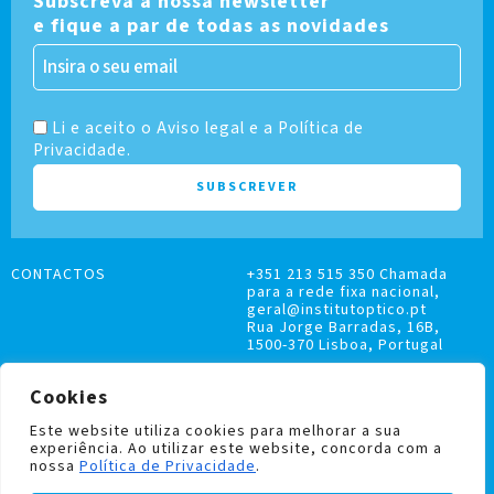
Subscreva a nossa newsletter
e fique a par de todas as novidades
Li e aceito o Aviso legal e a Política de
Privacidade.
CONTACTOS
+351 213 515 350 Chamada
para a rede fixa nacional,
geral@institutoptico.pt
Rua Jorge Barradas, 16B,
1500-370 Lisboa, Portugal
Cookies
Este website utiliza cookies para melhorar a sua
experiência. Ao utilizar este website, concorda com a
LIVRO DE RECLAMAÇÕES
nossa
Política de Privacidade
.