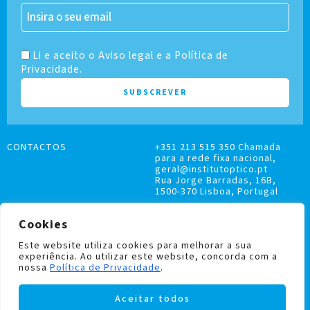
Li e aceito o Aviso legal e a Política de
Privacidade.
CONTACTOS
+351 213 515 350 Chamada
para a rede fixa nacional,
geral@institutoptico.pt
Rua Jorge Barradas, 16B,
1500-370 Lisboa, Portugal
Cookies
Este website utiliza cookies para melhorar a sua
experiência. Ao utilizar este website, concorda com a
LIVRO DE RECLAMAÇÕES
nossa
Política de Privacidade
.
POLÍTICA DE PRIVACIDADE E COOKIES
Aceitar todos