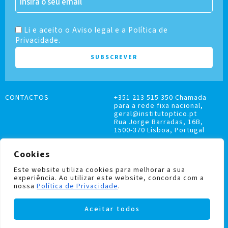
Li e aceito o Aviso legal e a Política de
Privacidade.
CONTACTOS
+351 213 515 350 Chamada
para a rede fixa nacional,
geral@institutoptico.pt
Rua Jorge Barradas, 16B,
1500-370 Lisboa, Portugal
Cookies
Este website utiliza cookies para melhorar a sua
experiência. Ao utilizar este website, concorda com a
LIVRO DE RECLAMAÇÕES
nossa
Política de Privacidade
.
POLÍTICA DE PRIVACIDADE E COOKIES
Aceitar todos
Institutoptico ©
2026
– Todos os direitos