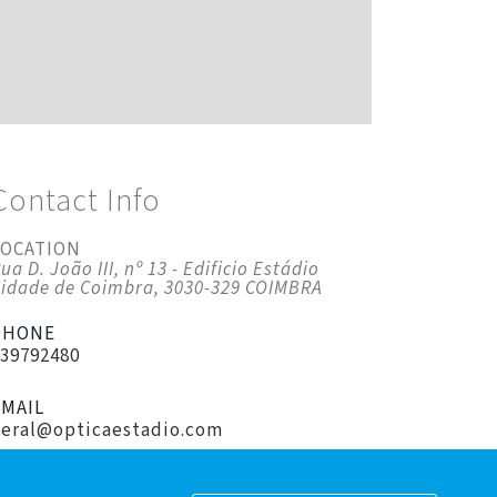
Contact Info
LOCATION
ua D. João III, nº 13 - Edificio Estádio
idade de Coimbra, 3030-329 COIMBRA
PHONE
239792480
EMAIL
geral@opticaestadio.com