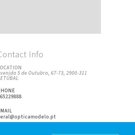
Contact Info
LOCATION
venida 5 de Outubro, 67-73, 2900-311
SETÚBAL
PHONE
265229888
EMAIL
geral@opticamodelo.pt