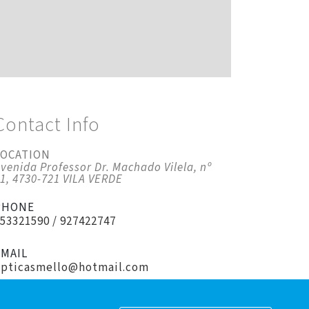
Contact Info
LOCATION
venida Professor Dr. Machado Vilela, nº
1, 4730-721 VILA VERDE
PHONE
53321590 / 927422747
EMAIL
opticasmello@hotmail.com