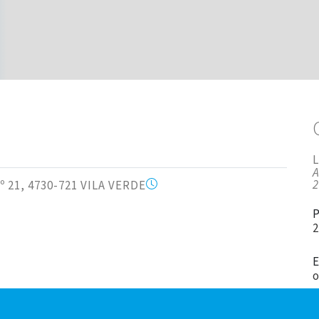
A
2
nº 21, 4730-721 VILA VERDE
2