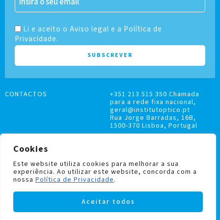
Li e aceito o Aviso legal e a Política de
Privacidade.
CONTACTOS
+351 213 515 350 Chamada
para a rede fixa nacional,
geral@institutoptico.pt
Rua Jorge Barradas, 16B,
1500-370 Lisboa, Portugal
Cookies
Este website utiliza cookies para melhorar a sua
experiência. Ao utilizar este website, concorda com a
LIVRO DE RECLAMAÇÕES
nossa
Política de Privacidade
.
POLÍTICA DE PRIVACIDADE E COOKIES
Aceitar todos
Institutoptico ©
2026
– Todos os direitos