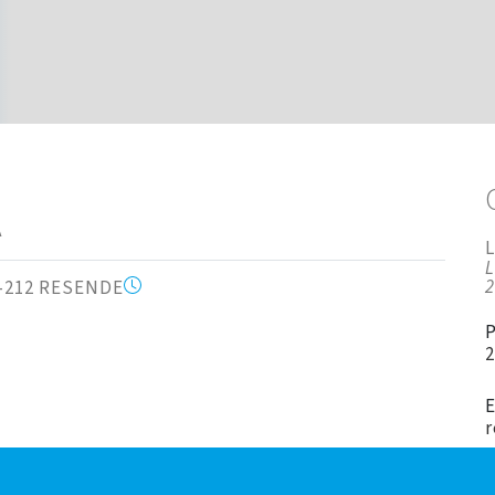
A
L
60-212 RESENDE