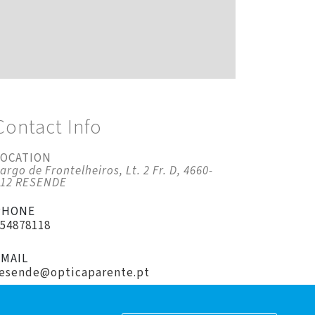
Contact Info
LOCATION
argo de Frontelheiros, Lt. 2 Fr. D, 4660-
212 RESENDE
PHONE
254878118
EMAIL
resende@opticaparente.pt