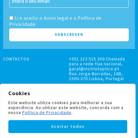
Li e aceito o Aviso legal e a Política de
Privacidade.
CONTACTOS
+351 213 515 350 Chamada
para a rede fixa nacional,
geral@institutoptico.pt
Rua Jorge Barradas, 16B,
1500-370 Lisboa, Portugal
Cookies
Este website utiliza cookies para melhorar a sua
experiência. Ao utilizar este website, concorda com a
LIVRO DE RECLAMAÇÕES
nossa
Política de Privacidade
.
POLÍTICA DE PRIVACIDADE E COOKIES
Aceitar todos
Institutoptico ©
2026
– Todos os direitos