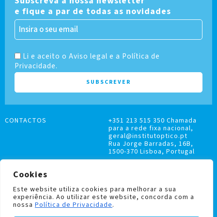
Subscreva a nossa newsletter
e fique a par de todas as novidades
Li e aceito o Aviso legal e a Política de
Privacidade.
CONTACTOS
+351 213 515 350 Chamada
para a rede fixa nacional,
geral@institutoptico.pt
Rua Jorge Barradas, 16B,
1500-370 Lisboa, Portugal
Cookies
Este website utiliza cookies para melhorar a sua
experiência. Ao utilizar este website, concorda com a
LIVRO DE RECLAMAÇÕES
nossa
Política de Privacidade
.