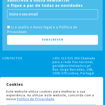
Subscreva a nossa newsletter
e fique a par de todas as novidades
Li e aceito o Aviso legal e a Política de
Privacidade.
CONTACTOS
+351 213 515 350 Chamada
para a rede fixa nacional,
geral@institutoptico.pt
Rua Jorge Barradas, 16B,
1500-370 Lisboa, Portugal
Cookies
Este website utiliza cookies para melhorar a sua
experiência. Ao utilizar este website, concorda com a
LIVRO DE RECLAMAÇÕES
nossa
Política de Privacidade
.