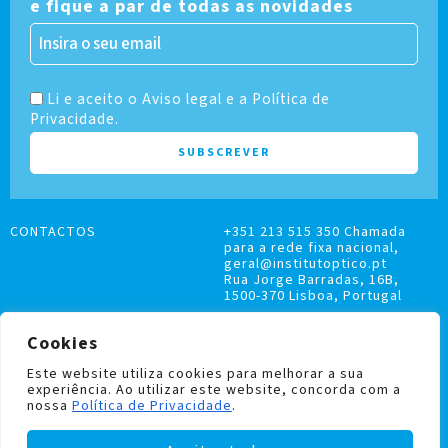
e fique a par de todas as novidades
Li e aceito o Aviso legal e a Política de
Privacidade.
CONTACTOS
+351 213 515 350 Chamada
para a rede fixa nacional,
geral@institutoptico.pt
Rua Jorge Barradas, 16B,
1500-370 Lisboa, Portugal
Cookies
Este website utiliza cookies para melhorar a sua
experiência. Ao utilizar este website, concorda com a
LIVRO DE RECLAMAÇÕES
nossa
Política de Privacidade
.
POLÍTICA DE PRIVACIDADE E COOKIES