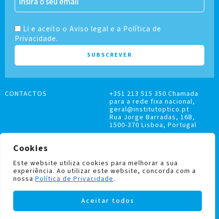
Li e aceito o Aviso legal e a Política de
Privacidade.
CONTACTOS
+351 213 515 350 Chamada
para a rede fixa nacional,
geral@institutoptico.pt
Rua Jorge Barradas, 16B,
1500-370 Lisboa, Portugal
Cookies
Este website utiliza cookies para melhorar a sua
experiência. Ao utilizar este website, concorda com a
LIVRO DE RECLAMAÇÕES
nossa
Política de Privacidade
.
POLÍTICA DE PRIVACIDADE E COOKIES
Aceitar todos
Institutoptico ©
2026
– Todos os direitos