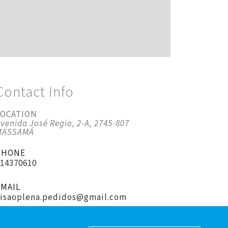
Contact Info
LOCATION
venida José Regio, 2-A, 2745-807
MASSAMÁ
PHONE
214370610
EMAIL
visaoplena.pedidos@gmail.com