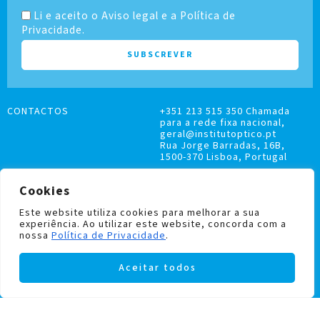
Li e aceito o Aviso legal e a Política de
Privacidade.
CONTACTOS
+351 213 515 350 Chamada
para a rede fixa nacional,
geral@institutoptico.pt
Rua Jorge Barradas, 16B,
1500-370 Lisboa, Portugal
Cookies
Este website utiliza cookies para melhorar a sua
experiência. Ao utilizar este website, concorda com a
LIVRO DE RECLAMAÇÕES
nossa
Política de Privacidade
.
POLÍTICA DE PRIVACIDADE E COOKIES
Aceitar todos
Institutoptico ©
2026
– Todos os direitos
reservados.