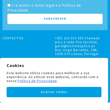
Li e aceito o Aviso legal e a Política de
Privacidade.
CONTACTOS
+351 213 515 350 Chamada
para a rede fixa nacional,
geral@institutoptico.pt
Rua Jorge Barradas, 16B,
1500-370 Lisboa, Portugal
Cookies
Este website utiliza cookies para melhorar a sua
experiência. Ao utilizar este website, concorda com a
LIVRO DE RECLAMAÇÕES
nossa
Política de Privacidade
.
POLÍTICA DE PRIVACIDADE E COOKIES
Aceitar todos
Institutoptico ©
2026
– Todos os direitos
reservados.