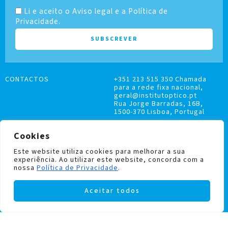
Li e aceito o Aviso legal e a Política de
Privacidade.
CONTACTOS
+351 213 515 350 Chamada
para a rede fixa nacional,
geral@institutoptico.pt
Rua Jorge Barradas, 16B,
1500-370 Lisboa, Portugal
Cookies
Este website utiliza cookies para melhorar a sua
experiência. Ao utilizar este website, concorda com a
LIVRO DE RECLAMAÇÕES
nossa
Política de Privacidade
.
POLÍTICA DE PRIVACIDADE E COOKIES
Aceitar todos
Institutoptico ©
2026
– Todos os direitos
reservados.