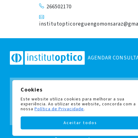
266502170
institutopticoreguengomonsaraz@gma
AGENDAR CONSULT
Cookies
Subscreva a nossa newslett
e fique a par de todas as no
Este website utiliza cookies para melhorar a sua
experiência. Ao utilizar este website, concorda com a
nossa
Política de Privacidade
.
Aceitar todos