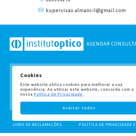
kupervisao.almancil@gmail.com
AGENDAR CONSULT
Cookies
Subscreva a nossa newslett
e fique a par de todas as no
Este website utiliza cookies para melhorar a sua
experiência. Ao utilizar este website, concorda com a
nossa
Política de Privacidade
.
Aceitar todos
LIVRO DE RECLAMAÇÕES
POLÍTICA DE PRIVACIDADE 