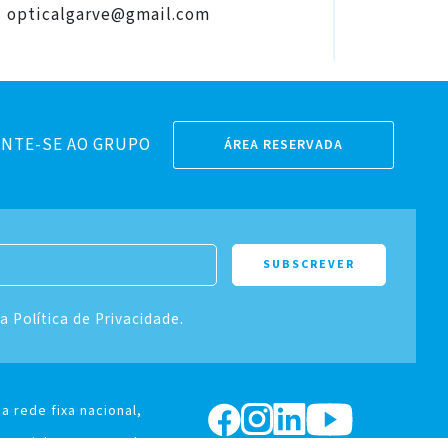
opticalgarve@gmail.com
optical
NTE-SE AO GRUPO
ÁREA RESERVADA
 a Política de Privacidade.
a rede fixa nacional,
370 Lisboa, Portugal