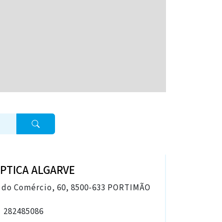
PTICA ALGARVE
ÓPTICA 
. do Comércio, 60, 8500-633 PORTIMÃO
R. 5 de Ou
282485086
2824427