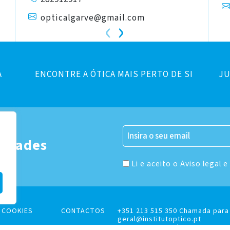
opticalgarve@gmail.com
‹
›
A
ENCONTRE A ÓTICA MAIS PERTO DE SI
JU
er
vidades
Li e aceito o Aviso legal e
E COOKIES
CONTACTOS
+351 213 515 350 Chamada para 
geral@institutoptico.pt
Rua Jorge Barradas, 16B, 1500-