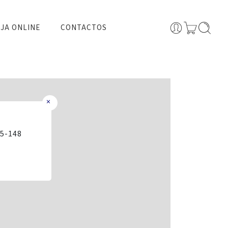
JA ONLINE
CONTACTOS
×
35-148