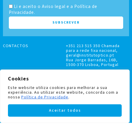
Li e aceito o Aviso legal e a Política de
Privacidade.
CONTACTOS
+351 213 515 350 Chamada
para a rede fixa nacional,
geral@institutoptico.pt
Rua Jorge Barradas, 16B,
1500-370 Lisboa, Portugal
Cookies
Este website utiliza cookies para melhorar a sua
experiência. Ao utilizar este website, concorda com a
LIVRO DE RECLAMAÇÕES
nossa
Política de Privacidade
.
POLÍTICA DE PRIVACIDADE E COOKIES
Aceitar todos
Institutoptico ©
2026
– Todos os direitos
reservados.