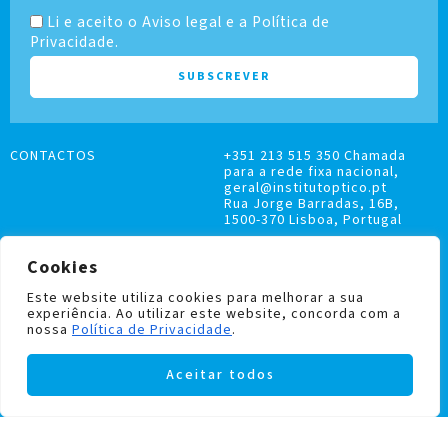
Li e aceito o Aviso legal e a Política de
Privacidade.
CONTACTOS
+351 213 515 350 Chamada
para a rede fixa nacional,
geral@institutoptico.pt
Rua Jorge Barradas, 16B,
1500-370 Lisboa, Portugal
Cookies
Este website utiliza cookies para melhorar a sua
experiência. Ao utilizar este website, concorda com a
LIVRO DE RECLAMAÇÕES
nossa
Política de Privacidade
.
POLÍTICA DE PRIVACIDADE E COOKIES
Aceitar todos
Institutoptico ©
2026
– Todos os direitos
reservados.