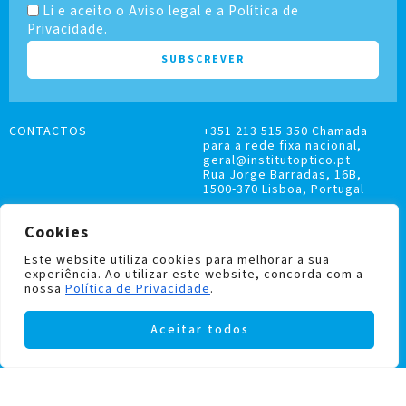
Li e aceito o Aviso legal e a Política de
Privacidade.
CONTACTOS
+351 213 515 350 Chamada
para a rede fixa nacional,
geral@institutoptico.pt
Rua Jorge Barradas, 16B,
1500-370 Lisboa, Portugal
Cookies
Este website utiliza cookies para melhorar a sua
experiência. Ao utilizar este website, concorda com a
LIVRO DE RECLAMAÇÕES
nossa
Política de Privacidade
.
POLÍTICA DE PRIVACIDADE E COOKIES
Aceitar todos
Institutoptico ©
2026
– Todos os direitos
reservados.