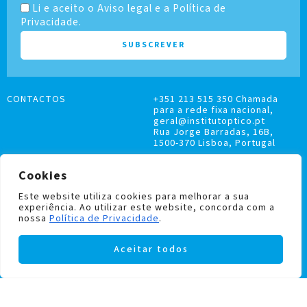
Li e aceito o Aviso legal e a Política de
Privacidade.
CONTACTOS
+351 213 515 350 Chamada
para a rede fixa nacional,
geral@institutoptico.pt
Rua Jorge Barradas, 16B,
1500-370 Lisboa, Portugal
Cookies
Este website utiliza cookies para melhorar a sua
experiência. Ao utilizar este website, concorda com a
LIVRO DE RECLAMAÇÕES
nossa
Política de Privacidade
.
POLÍTICA DE PRIVACIDADE E COOKIES
Aceitar todos
Institutoptico ©
2026
– Todos os direitos
reservados.