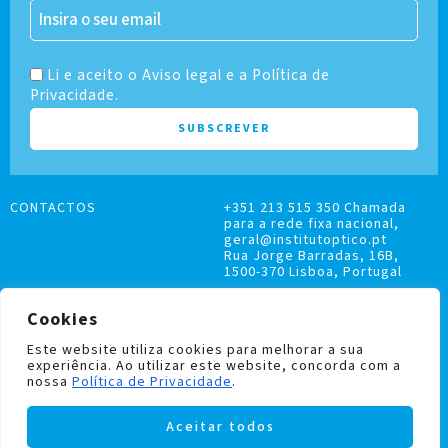
Li e aceito o Aviso legal e a Política de
Privacidade.
CONTACTOS
+351 213 515 350 Chamada
para a rede fixa nacional,
geral@institutoptico.pt
Rua Jorge Barradas, 16B,
1500-370 Lisboa, Portugal
Cookies
Este website utiliza cookies para melhorar a sua
experiência. Ao utilizar este website, concorda com a
LIVRO DE RECLAMAÇÕES
nossa
Política de Privacidade
.
POLÍTICA DE PRIVACIDADE E COOKIES
Aceitar todos