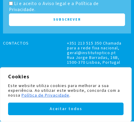
Li e aceito o Aviso legal e a Política de
Privacidade.
CONTACTOS
+351 213 515 350 Chamada
para a rede fixa nacional,
geral@institutoptico.pt
Rua Jorge Barradas, 16B,
1500-370 Lisboa, Portugal
Cookies
Este website utiliza cookies para melhorar a sua
experiência. Ao utilizar este website, concorda com a
LIVRO DE RECLAMAÇÕES
nossa
Política de Privacidade
.
POLÍTICA DE PRIVACIDADE E COOKIES
Aceitar todos
Institutoptico ©
2026
– Todos os direitos
reservados.