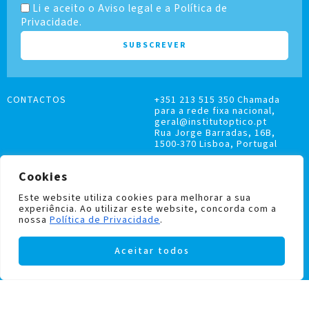
Li e aceito o Aviso legal e a Política de
Privacidade.
CONTACTOS
+351 213 515 350 Chamada
para a rede fixa nacional,
geral@institutoptico.pt
Rua Jorge Barradas, 16B,
1500-370 Lisboa, Portugal
Cookies
Este website utiliza cookies para melhorar a sua
experiência. Ao utilizar este website, concorda com a
LIVRO DE RECLAMAÇÕES
nossa
Política de Privacidade
.
POLÍTICA DE PRIVACIDADE E COOKIES
Aceitar todos
Institutoptico ©
2026
– Todos os direitos
reservados.