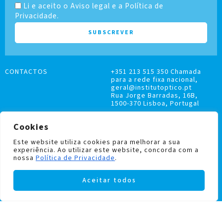
Li e aceito o Aviso legal e a Política de
Privacidade.
CONTACTOS
+351 213 515 350 Chamada
para a rede fixa nacional,
geral@institutoptico.pt
Rua Jorge Barradas, 16B,
1500-370 Lisboa, Portugal
Cookies
Este website utiliza cookies para melhorar a sua
experiência. Ao utilizar este website, concorda com a
LIVRO DE RECLAMAÇÕES
nossa
Política de Privacidade
.
POLÍTICA DE PRIVACIDADE E COOKIES
Aceitar todos
Institutoptico ©
2026
– Todos os direitos
reservados.