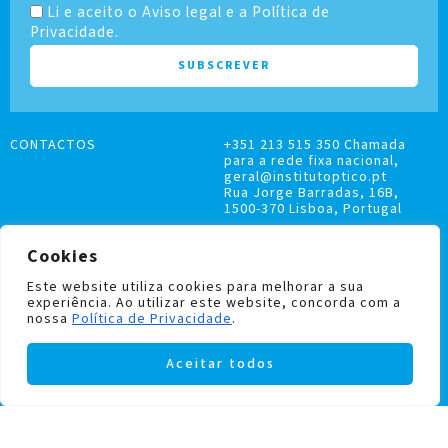
Li e aceito o Aviso legal e a Política de
Privacidade.
CONTACTOS
+351 213 515 350 Chamada
para a rede fixa nacional,
geral@institutoptico.pt
Rua Jorge Barradas, 16B,
1500-370 Lisboa, Portugal
Cookies
Este website utiliza cookies para melhorar a sua
experiência. Ao utilizar este website, concorda com a
LIVRO DE RECLAMAÇÕES
nossa
Política de Privacidade
.
POLÍTICA DE PRIVACIDADE E COOKIES
Aceitar todos
Institutoptico ©
2026
– Todos os direitos
reservados.