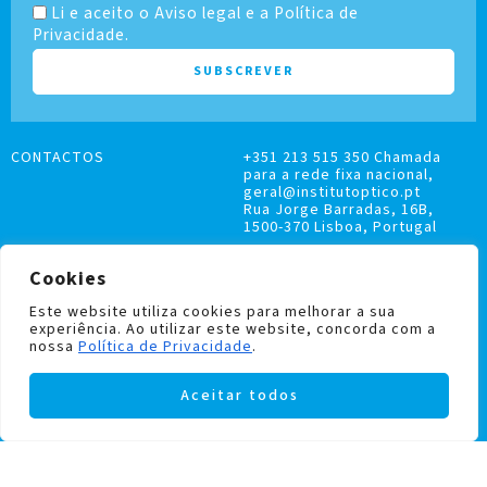
Li e aceito o Aviso legal e a Política de
Privacidade.
CONTACTOS
+351 213 515 350 Chamada
para a rede fixa nacional,
geral@institutoptico.pt
Rua Jorge Barradas, 16B,
1500-370 Lisboa, Portugal
Cookies
Este website utiliza cookies para melhorar a sua
experiência. Ao utilizar este website, concorda com a
LIVRO DE RECLAMAÇÕES
nossa
Política de Privacidade
.
POLÍTICA DE PRIVACIDADE E COOKIES
Aceitar todos
Institutoptico ©
2026
– Todos os direitos
reservados.