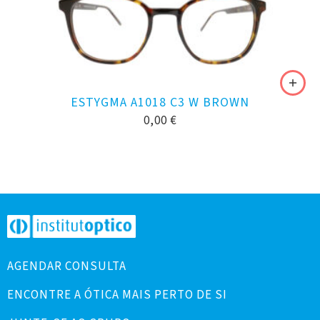
ESTYGMA A1018 C3 W BROWN
0,00
€
AGENDAR CONSULTA
ENCONTRE A ÓTICA MAIS PERTO DE SI