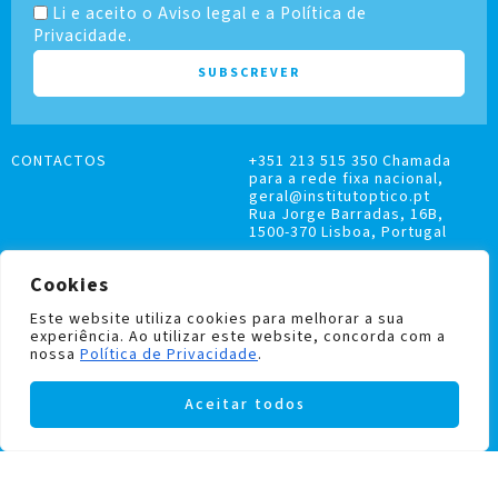
Li e aceito o Aviso legal e a Política de
Privacidade.
CONTACTOS
+351 213 515 350 Chamada
para a rede fixa nacional,
geral@institutoptico.pt
Rua Jorge Barradas, 16B,
1500-370 Lisboa, Portugal
Cookies
Este website utiliza cookies para melhorar a sua
experiência. Ao utilizar este website, concorda com a
LIVRO DE RECLAMAÇÕES
nossa
Política de Privacidade
.
POLÍTICA DE PRIVACIDADE E COOKIES
Aceitar todos
Institutoptico ©
2026
– Todos os direitos
reservados.