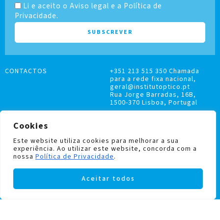
Li e aceito o Aviso legal e a Política de
Privacidade.
CONTACTOS
+351 213 515 350 Chamada
para a rede fixa nacional,
geral@institutoptico.pt
Rua Jorge Barradas, 16B,
1500-370 Lisboa, Portugal
Cookies
Este website utiliza cookies para melhorar a sua
experiência. Ao utilizar este website, concorda com a
LIVRO DE RECLAMAÇÕES
nossa
Política de Privacidade
.
POLÍTICA DE PRIVACIDADE E COOKIES
Aceitar todos
Institutoptico ©
2026
– Todos os direitos
reservados.