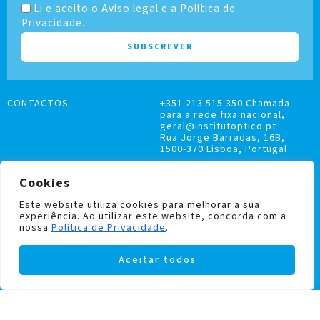
Li e aceito o Aviso legal e a Política de
Privacidade.
CONTACTOS
+351 213 515 350 Chamada
para a rede fixa nacional,
geral@institutoptico.pt
Rua Jorge Barradas, 16B,
1500-370 Lisboa, Portugal
Cookies
Este website utiliza cookies para melhorar a sua
experiência. Ao utilizar este website, concorda com a
LIVRO DE RECLAMAÇÕES
nossa
Política de Privacidade
.
POLÍTICA DE PRIVACIDADE E COOKIES
Aceitar todos
Institutoptico ©
2026
– Todos os direitos
reservados.