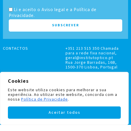
Li e aceito o Aviso legal e a Política de
Privacidade.
CONTACTOS
+351 213 515 350 Chamada
para a rede fixa nacional,
geral@institutoptico.pt
Rua Jorge Barradas, 16B,
1500-370 Lisboa, Portugal
Cookies
Este website utiliza cookies para melhorar a sua
experiência. Ao utilizar este website, concorda com a
LIVRO DE RECLAMAÇÕES
nossa
Política de Privacidade
.
POLÍTICA DE PRIVACIDADE E COOKIES
Aceitar todos
Institutoptico ©
2026
– Todos os direitos
reservados.