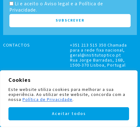
Li e aceito o Aviso legal e a Política de
Privacidade.
CONTACTOS
+351 213 515 350 Chamada
para a rede fixa nacional,
geral@institutoptico.pt
Rua Jorge Barradas, 16B,
1500-370 Lisboa, Portugal
Cookies
Este website utiliza cookies para melhorar a sua
experiência. Ao utilizar este website, concorda com a
LIVRO DE RECLAMAÇÕES
nossa
Política de Privacidade
.
POLÍTICA DE PRIVACIDADE E COOKIES
Aceitar todos
Institutoptico ©
2026
– Todos os direitos
reservados.