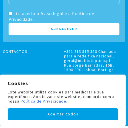
Li e aceito o Aviso legal e a Política de
Privacidade.
CONTACTOS
+351 213 515 350 Chamada
para a rede fixa nacional,
geral@institutoptico.pt
Rua Jorge Barradas, 16B,
1500-370 Lisboa, Portugal
Cookies
Este website utiliza cookies para melhorar a sua
experiência. Ao utilizar este website, concorda com a
LIVRO DE RECLAMAÇÕES
nossa
Política de Privacidade
.
POLÍTICA DE PRIVACIDADE E COOKIES
Aceitar todos
Institutoptico ©
2026
– Todos os direitos