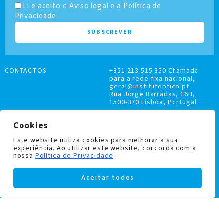
Li e aceito o Aviso legal e a Política de
Privacidade.
CONTACTOS
+351 213 515 350 Chamada
para a rede fixa nacional,
geral@institutoptico.pt
Rua Jorge Barradas, 16B,
1500-370 Lisboa, Portugal
Cookies
Este website utiliza cookies para melhorar a sua
experiência. Ao utilizar este website, concorda com a
LIVRO DE RECLAMAÇÕES
nossa
Política de Privacidade
.
POLÍTICA DE PRIVACIDADE E COOKIES
Aceitar todos
Institutoptico ©
2026
– Todos os direitos
reservados.