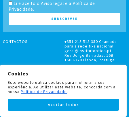
Li e aceito o Aviso legal e a Política de
Privacidade.
CONTACTOS
+351 213 515 350 Chamada
para a rede fixa nacional,
geral@institutoptico.pt
Rua Jorge Barradas, 16B,
1500-370 Lisboa, Portugal
Cookies
Este website utiliza cookies para melhorar a sua
experiência. Ao utilizar este website, concorda com a
LIVRO DE RECLAMAÇÕES
nossa
Política de Privacidade
.
POLÍTICA DE PRIVACIDADE E COOKIES
Aceitar todos
Institutoptico ©
2026
– Todos os direitos
reservados.